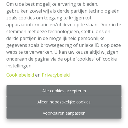
Om u de best mogelijke ervaring te bieden,
gebruiken zowel wij als derde partijen technologieën
zoals cookies om toegang te krijgen tot
apparaatinformatie en/of deze op te slaan. Door in te
stemmen met deze technologieën, stelt u ons en
derde partijen in de mogelijkheid persoonlijke
gegevens zoals browsegedrag of unieke ID's op deze
website te verwerken. U kan uw keuze altijd wijzigen
onderaan de pagina via de optie 'cookies' of 'cookie
Huis
instellingen'.
Cookiebeleid
en
Privacybeleid
.
Grande rue au Bois 119, 1030 Schaerbeek
|
Ref
: 
2227
Alle cookies accepteren
€ 350.000
Alleen noodzakelijke cookies
4
3
1
Voorkeuren aanpassen