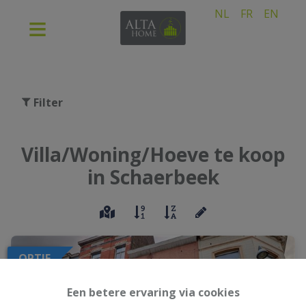
NL
FR
EN
Filter
Villa/Woning/Hoeve te koop
in Schaerbeek
OPTIE
Een betere ervaring via cookies