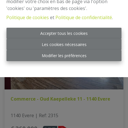
modifier votre choix en bas de page via l'option
'cookies' ou 'paramètres des cookies'.
Politique de cookies
et
Politique de confidentialité
.
NOUVEAU
Accepter tous les cookies
Les cookies nécessaires
Modifier les préférences
Commerce - Oud Kaepelleke 11 - 1140 Evere
1140 Evere
|
Ref
: 
2315