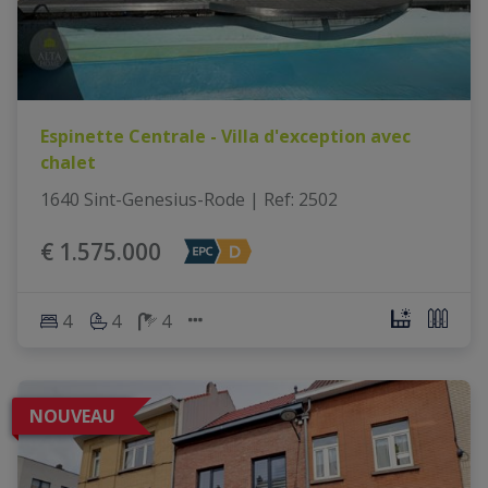
Espinette Centrale - Villa d'exception avec
chalet
1640 Sint-Genesius-Rode
|
Ref
: 
2502
€ 1.575.000
4
4
4
NOUVEAU