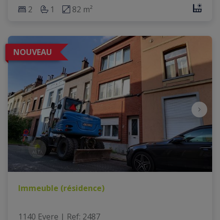
2
1
82 m²
NOUVEAU
Immeuble (résidence)
1140 Evere
|
Ref
: 
2487