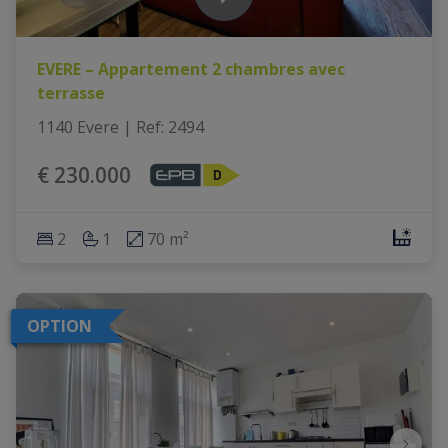
EVERE – Appartement 2 chambres avec
terrasse
1140 Evere
|
Ref
: 
2494
€ 230.000
2
1
70 m²
OPTION