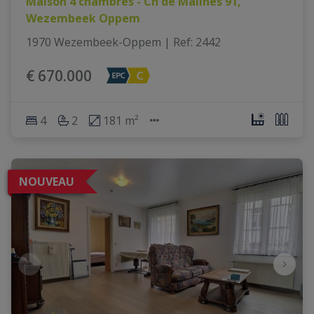
Maison 4 chambres - Ch de Malines 91,
Wezembeek Oppem
1970 Wezembeek-Oppem
|
Ref
: 
2442
€ 670.000
4
2
181 m²
NOUVEAU