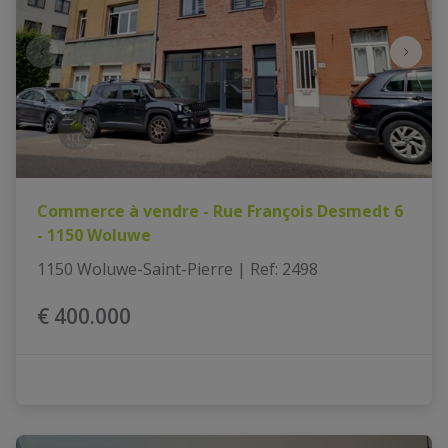
Commerce à vendre - Rue François Desmedt 6
- 1150 Woluwe
1150 Woluwe-Saint-Pierre
|
Ref
: 
2498
€ 400.000