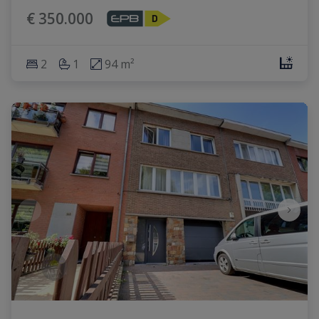
€ 350.000
2
1
94 m²