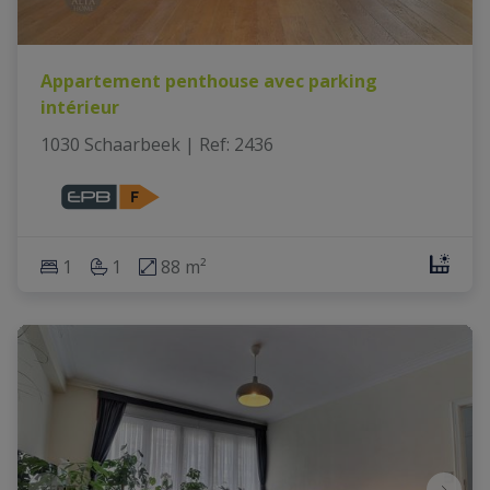
Appartement penthouse avec parking
intérieur
1030 Schaarbeek
|
Ref
: 
2436
1
1
88 m²