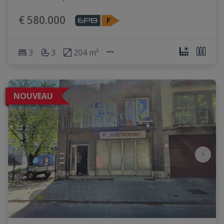
€ 580.000
3
3
204 m²
NOUVEAU