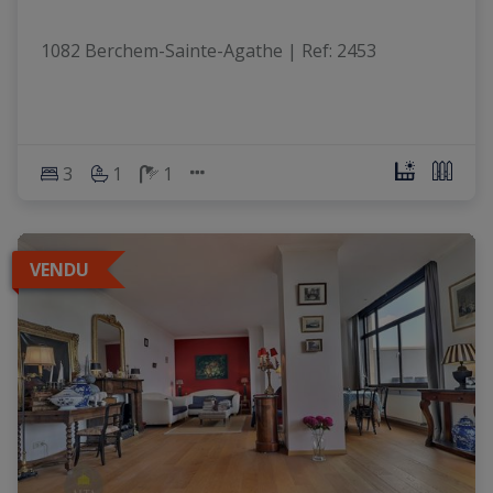
1082 Berchem-Sainte-Agathe
|
Ref
: 
2453
3
1
1
VENDU