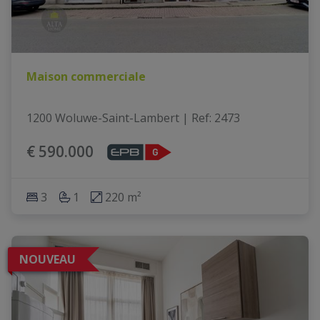
Maison commerciale
1200 Woluwe-Saint-Lambert
|
Ref
: 
2473
€ 590.000
3
1
220 m²
NOUVEAU