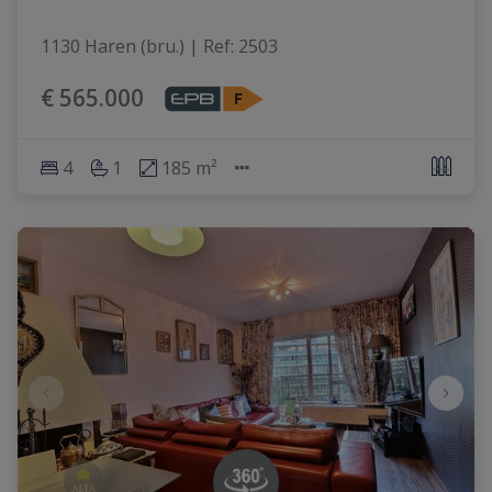
1130 Haren (bru.)
|
Ref
: 
2503
€ 565.000
4
1
185 m²