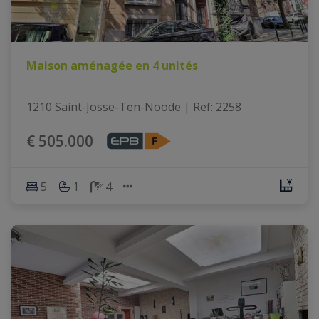
Maison aménagée en 4 unités
1210 Saint-Josse-Ten-Noode
|
Ref
: 
2258
€ 505.000
5
1
4