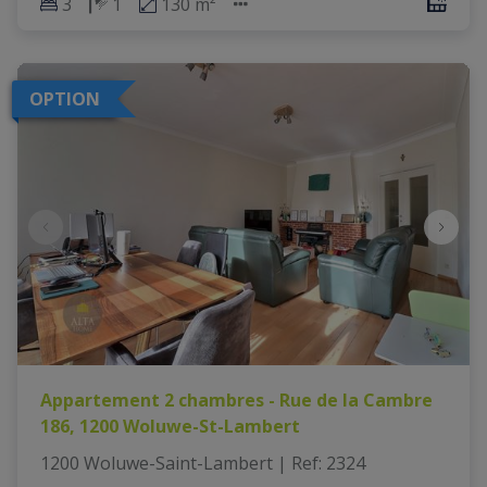
3
1
130 m²
OPTION
Appartement 2 chambres - Rue de la Cambre
186, 1200 Woluwe-St-Lambert
1200 Woluwe-Saint-Lambert
|
Ref
: 
2324