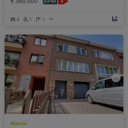
€ 360.000
4
1
1
Maison