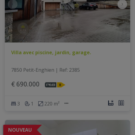
Villa avec piscine, jardin, garage.
7850 Petit-Enghien
|
Ref
: 
2385
€ 690.000
3
1
220 m²
NOUVEAU