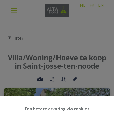
NL
FR
EN
Filter
Villa/Woning/Hoeve te koop
in Saint-josse-ten-noode
Een betere ervaring via cookies