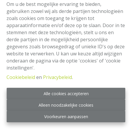
Om u de best mogelijke ervaring te bieden,
gebruiken zowel wij als derde partijen technologieën
zoals cookies om toegang te krijgen tot
apparaatinformatie en/of deze op te slaan. Door in te
stemmen met deze technologieën, stelt u ons en
derde partijen in de mogelijkheid persoonlijke
gegevens zoals browsegedrag of unieke ID's op deze
website te verwerken. U kan uw keuze altijd wijzigen
onderaan de pagina via de optie 'cookies' of 'cookie
Gebouw
instellingen'.
Cookiebeleid
en
Privacybeleid
.
Rue Rouen-Bovie 29, 1210 Saint-Josse-Ten-
Noode
|
Ref
: 
2258
Alle cookies accepteren
€ 505.000
Alleen noodzakelijke cookies
5
1
4
Voorkeuren aanpassen