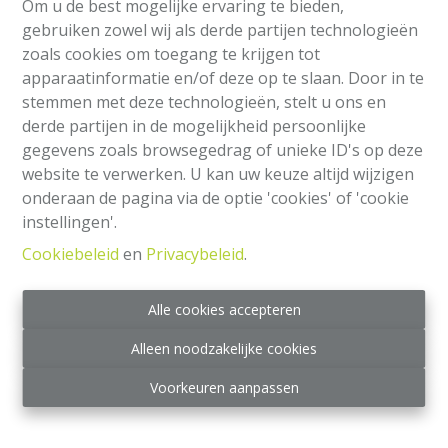
Om u de best mogelijke ervaring te bieden,
gebruiken zowel wij als derde partijen technologieën
zoals cookies om toegang te krijgen tot
apparaatinformatie en/of deze op te slaan. Door in te
stemmen met deze technologieën, stelt u ons en
derde partijen in de mogelijkheid persoonlijke
gegevens zoals browsegedrag of unieke ID's op deze
website te verwerken. U kan uw keuze altijd wijzigen
onderaan de pagina via de optie 'cookies' of 'cookie
Huis
instellingen'.
Cookiebeleid
en
Privacybeleid
.
Place Jean De Paduwa 12, 1140 Evere
|
Ref
: 
2146
€ 515.000
Alle cookies accepteren
Alleen noodzakelijke cookies
3
1
180 m²
Voorkeuren aanpassen