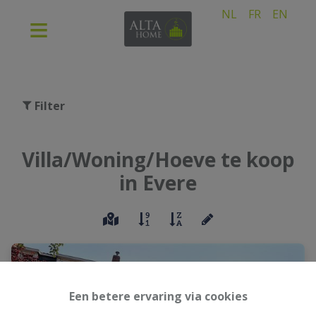
NL
FR
EN
Filter
Villa/Woning/Hoeve te koop
in Evere
Een betere ervaring via cookies