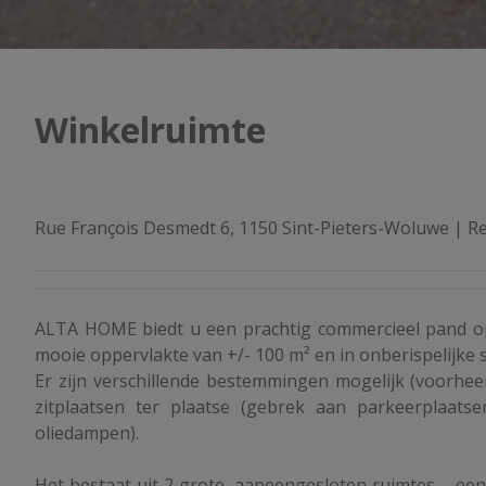
Winkelruimte
Rue François Desmedt 6, 1150 Sint-Pieters-Woluwe
|
Re
ALTA HOME biedt u een prachtig commercieel pand o
mooie oppervlakte van +/- 100 m² en in onberispelijke s
Er zijn verschillende bestemmingen mogelijk (voorhee
zitplaatsen ter plaatse (gebrek aan parkeerplaatse
oliedampen).
Het bestaat uit 2 grote, aaneengesloten ruimtes – een