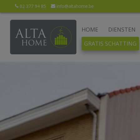
02 377 94 85
info@altahome.be
HOME
DIENSTEN
GRATIS SCHATTING