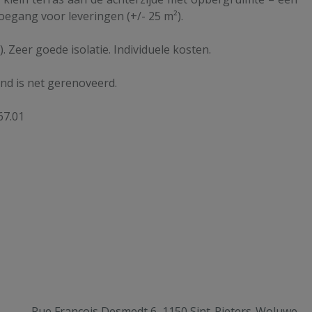
toegang voor leveringen (+/- 25 m²).
). Zeer goede isolatie. Individuele kosten.
nd is net gerenoveerd.
67.01
Rue François Desmedt 6, 1150 Sint-Pieters-Woluwe