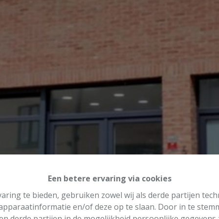
Een betere ervaring via cookies
aring te bieden, gebruiken zowel wij als derde partijen tec
 apparaatinformatie en/of deze op te slaan. Door in te ste
 en derde partijen in de mogelijkheid persoonlijke gegeven