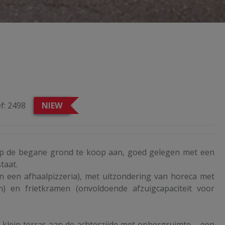
f:
2498
NIEW
p de begane grond te koop aan, goed gelegen met een
taat.
n een afhaalpizzeria), met uitzondering van horeca met
n) en frietkramen (onvoldoende afzuigcapaciteit voor
 klein terras aan de achterzijde met opbergruimte – een