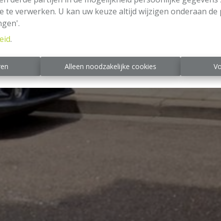
e te verwerken. U kan uw keuze altijd wijzigen onderaan de 
ngen'.
eid
.
ren
Alleen noodzakelijke cookies
Vo