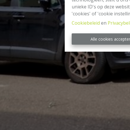
unieke ID's op deze websit
'cookies' of 'cookie instelli
Cookiebeleid
en
Privacybel
Alle cookies accepte