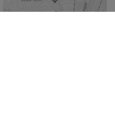
De kaart vergroten
Straatweergave