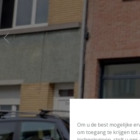
Om u de best mogelijke erv
om toegang te krijgen tot
technologieën, stelt u ons