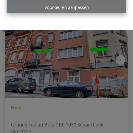
Voorkeuren aanpassen
OPTIE
Huis
Grande rue au Bois 119, 1030 Schaerbeek
|
Ref
: 
2227