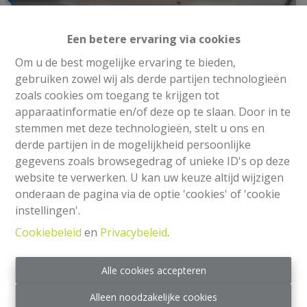
Een betere ervaring via cookies
Om u de best mogelijke ervaring te bieden,
gebruiken zowel wij als derde partijen technologieën
zoals cookies om toegang te krijgen tot
apparaatinformatie en/of deze op te slaan. Door in te
stemmen met deze technologieën, stelt u ons en
derde partijen in de mogelijkheid persoonlijke
gegevens zoals browsegedrag of unieke ID's op deze
website te verwerken. U kan uw keuze altijd wijzigen
Appartement
onderaan de pagina via de optie 'cookies' of 'cookie
instellingen'.
Boulevard Auguste Reyers 122, 1030 Schaerbeek
Cookiebeleid
en
Privacybeleid
.
|
Ref
: 
2389
€ 415.000
Alle cookies accepteren
Alleen noodzakelijke cookies
3
1
130 m²