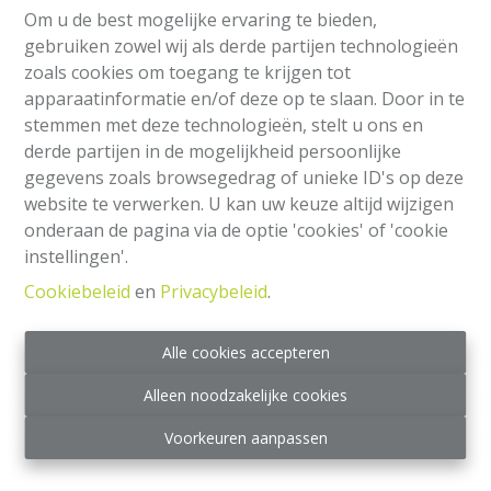
2
1
90 m²
1
Om u de best mogelijke ervaring te bieden,
gebruiken zowel wij als derde partijen technologieën
zoals cookies om toegang te krijgen tot
AANBRENGEN VAN 255.000€ Wijk Deschanel -
apparaatinformatie en/of deze op te slaan. Door in te
Schaarbeek | Appartement met 2 slaapkamers en
stemmen met deze technologieën, stelt u ons en
terras (gelijkvloers)
derde partijen in de mogelijkheid persoonlijke
Gelegen in de gewilde wijk Deschanel in Schaarbeek,
gegevens zoals browsegedrag of unieke ID's op deze
mooi appartement met 2 slaapkamers op de begane
website te verwerken. U kan uw keuze altijd wijzigen
grond van een goed onderhouden gebouw, met een
onderaan de pagina via de optie 'cookies' of 'cookie
functionele indeling en een aangename leefomgeving.
instellingen'.
Het omvat
Cookiebeleid
en
Privacybeleid
.
Inkomhal die leidt naar een lichte woonkamer van 30
m², een ingerichte keuken en een nachthal.
Deze laatste leidt naar een badkamer, een apart toilet
Alle cookies accepteren
en twee slaapkamers, elk met directe toegang tot een
Alleen noodzakelijke cookies
klein terras van 5 m², ideaal voor een rustige
buitenruimte. Het gebouw heeft een fietsenberging.
Voorkeuren aanpassen
Een garageplaats is beschikbaar tegen een meerprijs
(€28.000). EPC: F