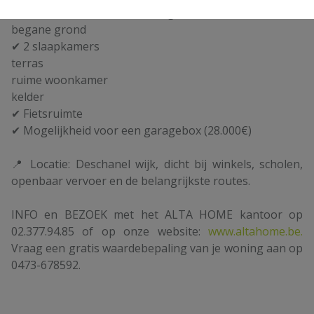
Ideale flat voor een stel, klein gezin of investeerder.
begane grond
✔ 2 slaapkamers
terras
ruime woonkamer
kelder
✔ Fietsruimte
✔ Mogelijkheid voor een garagebox (28.000€)
📍 Locatie: Deschanel wijk, dicht bij winkels, scholen,
openbaar vervoer en de belangrijkste routes.
INFO en BEZOEK met het ALTA HOME kantoor op
02.377.94.85 of op onze website:
www.altahome.be.
Vraag een gratis waardebepaling van je woning aan op
0473-678592.