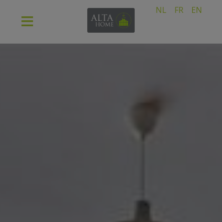
NL
FR
EN