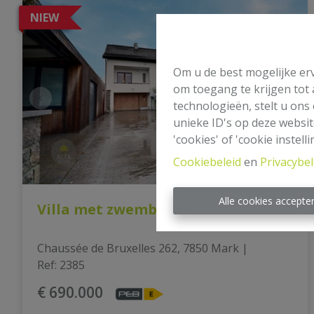
NIEW
Om u de best mogelijke erv
om toegang te krijgen tot
technologieën, stelt u ons
unieke ID's op deze websit
'cookies' of 'cookie instelli
Cookiebeleid
en
Privacybel
Alle cookies accepte
Villa met zwembad, tuin, garage.
Chaussée de Bruxelles 262, 7850 Mark
|
Ref
: 
2385
€ 690.000