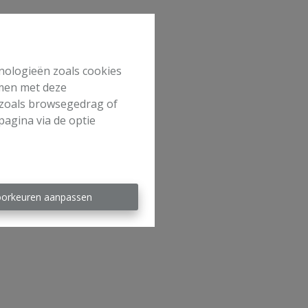
hnologieën zoals cookies
mmen met deze
s zoals browsegedrag of
pagina via de optie
orkeuren aanpassen