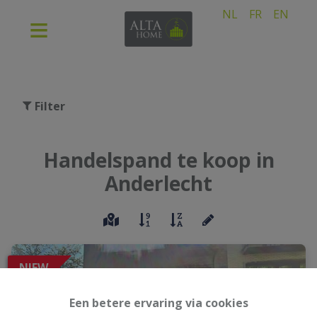
NL
FR
EN
Filter
Handelspand te koop in
Anderlecht
NIEW
Een betere ervaring via cookies