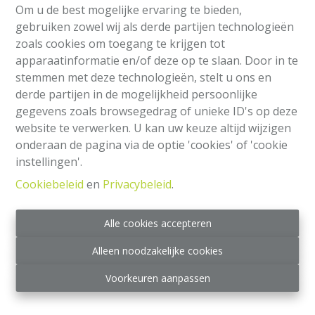
Om u de best mogelijke ervaring te bieden,
gebruiken zowel wij als derde partijen technologieën
zoals cookies om toegang te krijgen tot
apparaatinformatie en/of deze op te slaan. Door in te
stemmen met deze technologieën, stelt u ons en
derde partijen in de mogelijkheid persoonlijke
gegevens zoals browsegedrag of unieke ID's op deze
website te verwerken. U kan uw keuze altijd wijzigen
onderaan de pagina via de optie 'cookies' of 'cookie
Burelen
instellingen'.
Cookiebeleid
en
Privacybeleid
.
Boulevard Aristide Briand 24, 1070 Anderlecht
|
Ref
: 
2486
Alle cookies accepteren
€ 175.000
Alleen noodzakelijke cookies
160 m²
Voorkeuren aanpassen