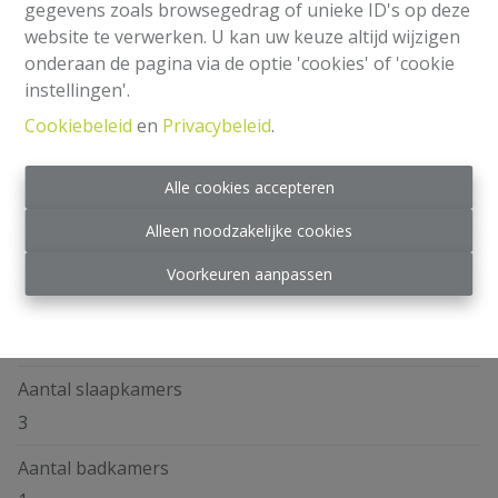
gegevens zoals browsegedrag of unieke ID's op deze
Delen
website te verwerken. U kan uw keuze altijd wijzigen
onderaan de pagina via de optie 'cookies' of 'cookie
instellingen'.
Cookiebeleid
en
Privacybeleid
.
Algemeen
Alle cookies accepteren
Alleen noodzakelijke cookies
Adres
Place Jean De Paduwa 12, 1140 Evere
Voorkeuren aanpassen
Omgeving
Stad
Aantal slaapkamers
3
Aantal badkamers