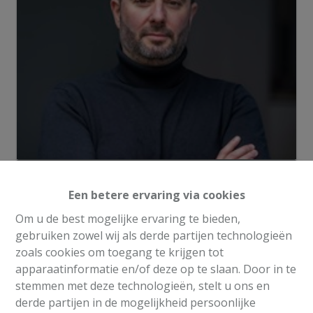
Info aanvragen
Een betere ervaring via cookies
Om u de best mogelijke ervaring te bieden,
3
1
180 m²
140 m²
gebruiken zowel wij als derde partijen technologieën
zoals cookies om toegang te krijgen tot
apparaatinformatie en/of deze op te slaan. Door in te
stemmen met deze technologieën, stelt u ons en
derde partijen in de mogelijkheid persoonlijke