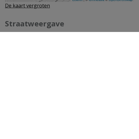
De kaart vergroten
Straatweergave