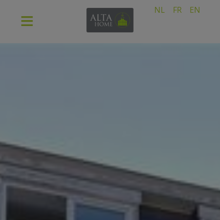
NL
FR
EN