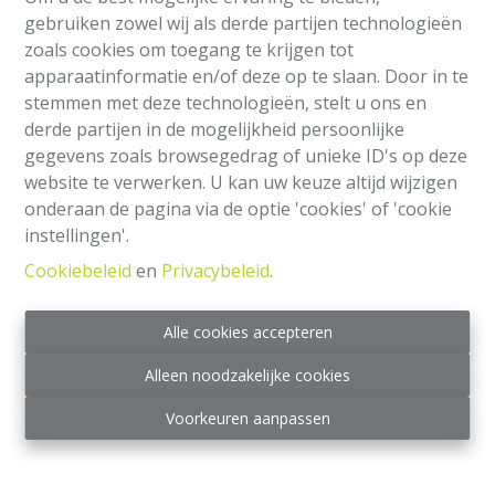
gebruiken zowel wij als derde partijen technologieën
zoals cookies om toegang te krijgen tot
apparaatinformatie en/of deze op te slaan. Door in te
stemmen met deze technologieën, stelt u ons en
derde partijen in de mogelijkheid persoonlijke
gegevens zoals browsegedrag of unieke ID's op deze
website te verwerken. U kan uw keuze altijd wijzigen
Appartement
onderaan de pagina via de optie 'cookies' of 'cookie
instellingen'.
Place Saint-Antoine 28, 1040 Etterbeek
|
Cookiebeleid
en
Privacybeleid
.
Ref
: 
2329
€ 255.000
Alle cookies accepteren
Alleen noodzakelijke cookies
1
1
90 m²
Voorkeuren aanpassen