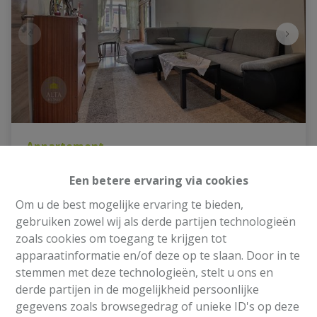
Appartement
Een betere ervaring via cookies
Avenue Charles-Quint 87, 1083 Ganshoren
|
Om u de best mogelijke ervaring te bieden,
Ref
: 
2000
gebruiken zowel wij als derde partijen technologieën
€ 215.000
zoals cookies om toegang te krijgen tot
apparaatinformatie en/of deze op te slaan. Door in te
stemmen met deze technologieën, stelt u ons en
1
1
70 m²
derde partijen in de mogelijkheid persoonlijke
gegevens zoals browsegedrag of unieke ID's op deze