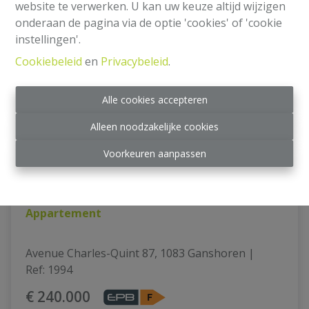
website te verwerken. U kan uw keuze altijd wijzigen
onderaan de pagina via de optie 'cookies' of 'cookie
instellingen'.
Cookiebeleid
en
Privacybeleid
.
Alle cookies accepteren
Alleen noodzakelijke cookies
Voorkeuren aanpassen
Appartement
Avenue Charles-Quint 87, 1083 Ganshoren
|
Ref
: 
1994
€ 240.000