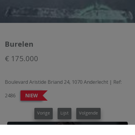
Burelen
€ 175.000
Boulevard Aristide Briand 24, 1070 Anderlecht
|
Ref:
2486
NIEW
Vorige
Lijst
Volgende