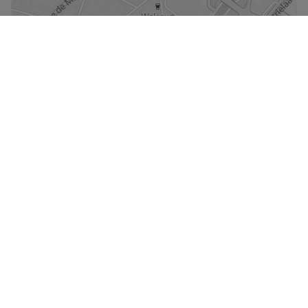
De kaart vergroten
Straatweergave