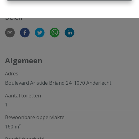
Delen
Algemeen
Adres
Boulevard Aristide Briand 24, 1070 Anderlecht
Aantal toiletten
1
Bewoonbare oppervlakte
160 m²