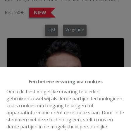
Ref:
2496
NIEW
Lijst
Volgende
Een betere ervaring via cookies
Om u de best mogelijke ervaring te bieden,
gebruiken zowel wij als derde partijen technologieën
zoals cookies om toegang te krijgen tot
apparaatinformatie en/of deze op te slaan. Door in te
stemmen met deze technologieën, stelt u ons en
derde partijen in de mogelijkheid persoonlijke