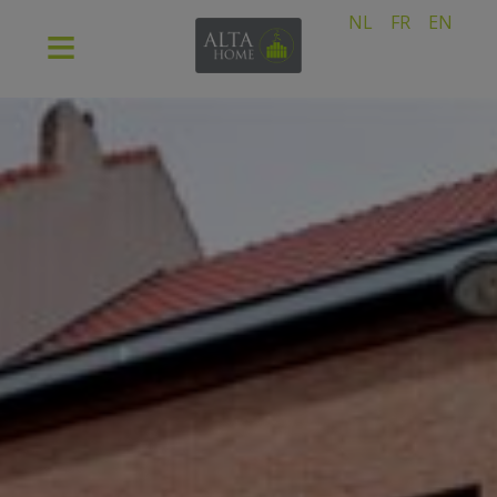
NL
FR
EN