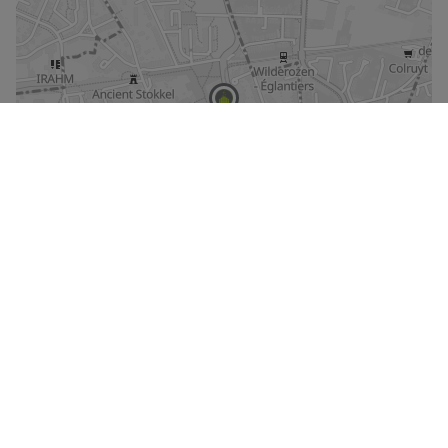
De kaart vergroten
Straatweergave