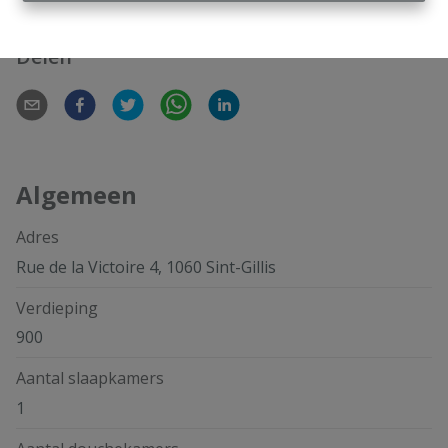
Delen
Algemeen
Adres
Rue de la Victoire 4, 1060 Sint-Gillis
Verdieping
900
Aantal slaapkamers
1