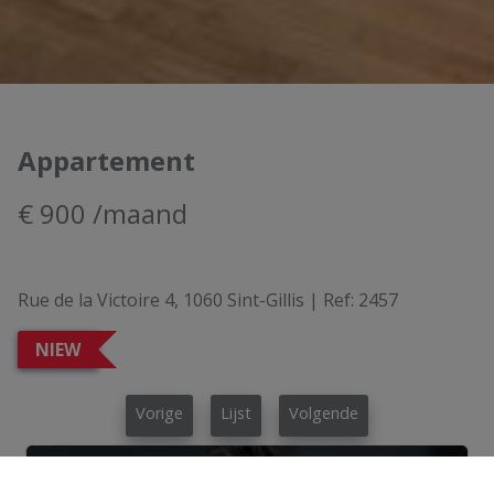
Appartement
€ 900 /maand
Rue de la Victoire 4, 1060 Sint-Gillis
|
Ref:
2457
NIEW
Vorige
Lijst
Volgende