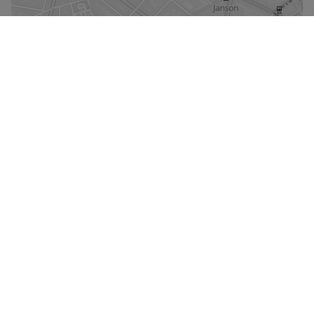
De kaart vergroten
Straatweergave