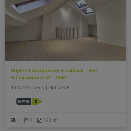
Duplex 1 slaapkamer + kantoor - Rue
G.Capiaumont 41 - 1040
1040 Etterbeek
|
Ref
: 
2309
1
1
120 m²