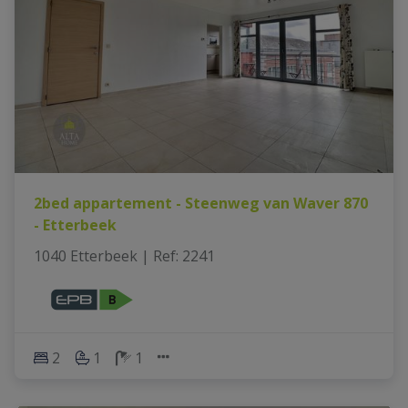
2bed appartement - Steenweg van Waver 870
- Etterbeek
1040 Etterbeek
|
Ref
: 
2241
2
1
1