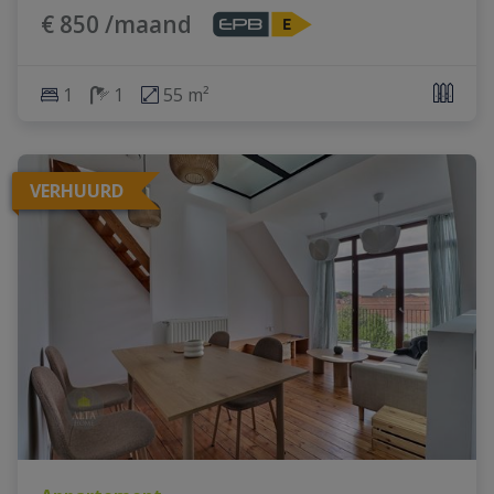
€ 850 /maand
1
1
55 m²
VERHUURD