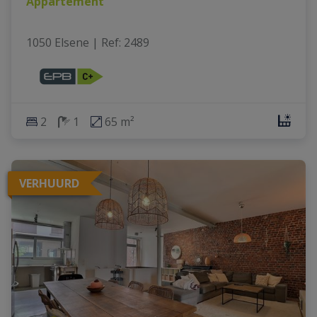
Appartement
1050 Elsene
|
Ref
: 
2489
2
1
65 m²
VERHUURD