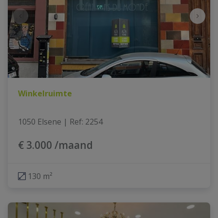
Winkelruimte
1050 Elsene
|
Ref
: 
2254
€ 3.000 /maand
130 m²