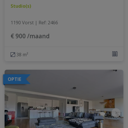
Studio(s)
1190 Vorst
|
Ref
: 
2466
€ 900 /maand
38 m²
OPTIE