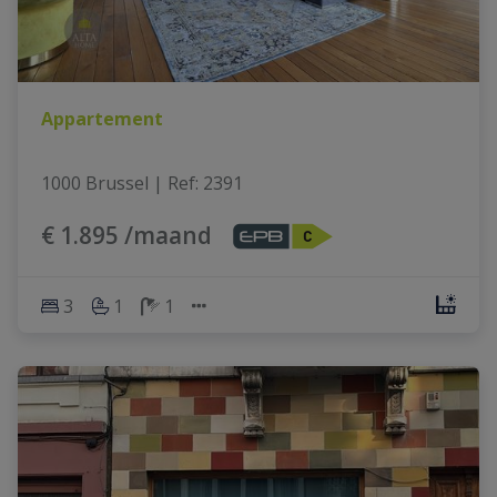
Appartement
1000 Brussel
|
Ref
: 
2391
€ 1.895 /maand
3
1
1