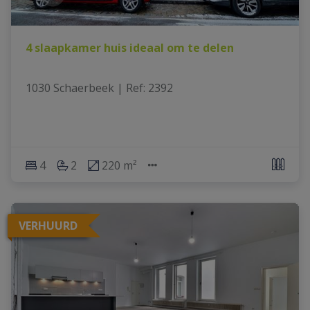
4 slaapkamer huis ideaal om te delen
1030 Schaerbeek
|
Ref
: 
2392
4
2
220 m²
VERHUURD