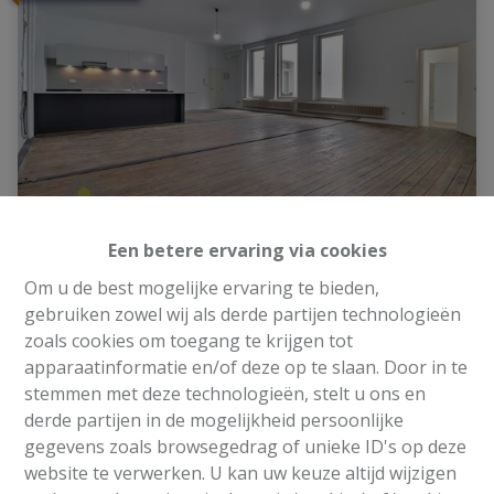
Een betere ervaring via cookies
1 slaapkamer appartement - pierresstraat 9,
Om u de best mogelijke ervaring te bieden,
1000 Brussel
gebruiken zowel wij als derde partijen technologieën
zoals cookies om toegang te krijgen tot
1000 Brussel
|
Ref
: 
2463
apparaatinformatie en/of deze op te slaan. Door in te
stemmen met deze technologieën, stelt u ons en
derde partijen in de mogelijkheid persoonlijke
gegevens zoals browsegedrag of unieke ID's op deze
website te verwerken. U kan uw keuze altijd wijzigen
1
1
110 m²