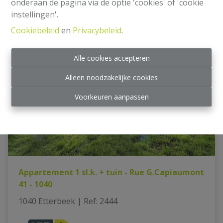
onderaan de pagina via de optie 'cookies' of 'cookie
instellingen'.
Cookiebeleid
en
Privacybeleid
.
VERHUURD
Alle cookies accepteren
Alleen noodzakelijke cookies
Voorkeuren aanpassen
Appartement 1 sl.k. + tuin - Rue G.Capiaumont
41 - 1040
1040 Etterbeek
|
Ref
: 
2444