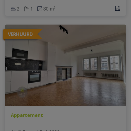
2
1
80 m²
VERHUURD
Appartement