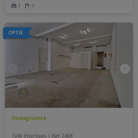
1
1
OPTIE
Opslagruimte
1040 Etterbeek
|
Ref
: 
2468