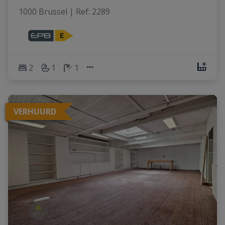
1000 Brussel
|
Ref
: 
2289
2
1
1
VERHUURD