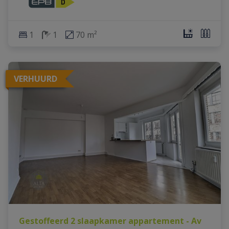
1
1
70 m²
VERHUURD
Gestoffeerd 2 slaapkamer appartement - Av