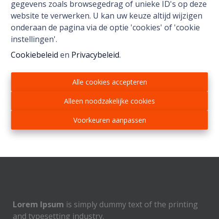
gegevens zoals browsegedrag of unieke ID's op deze
website te verwerken. U kan uw keuze altijd wijzigen
onderaan de pagina via de optie 'cookies' of 'cookie
instellingen'.
Cookiebeleid
en
Privacybeleid
.
Alle cookies accepteren
Alleen noodzakelijke cookies
Voorkeuren aanpassen
Lorem Ipsum is simply dummy text of the printing
and typesetting industry..
Lorem Ipsum
is simply dummy text of the printing
and typesetting industry.