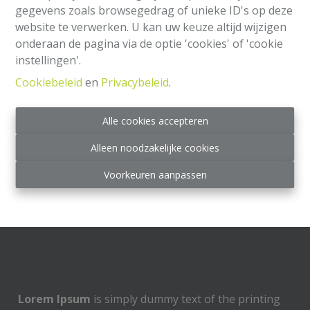
gegevens zoals browsegedrag of unieke ID's op deze
website te verwerken. U kan uw keuze altijd wijzigen
onderaan de pagina via de optie 'cookies' of 'cookie
instellingen'.
Cookiebeleid
en
Privacybeleid
.
Alle cookies accepteren
Alleen noodzakelijke cookies
Voorkeuren aanpassen
Lorem Ipsum is simply dummy text of the printing
and typesetting industry..
Lorem Ipsum
is simply dummy text of the printing