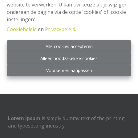
website te verwerken. U kan uw keuze altijd wijzigen
onderaan de pagina via de optie 'cookies' of 'cookie
instellingen'.
Cookiebeleid
en
Privacybeleid
.
Alle cookies accepteren
Alleen noodzakelijke cookies
Lorem Ipsum is simply dummy text of the printing
Voorkeuren aanpassen
and typesetting industry..
Lorem Ipsum
is simply dummy text of the printing
and typesetting industry.