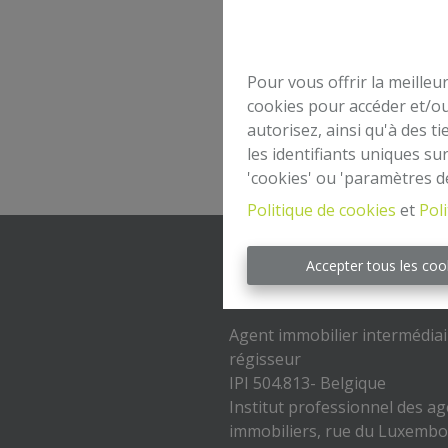
Pour vous offrir la meilleu
cookies pour accéder et/ou
autorisez, ainsi qu'à des 
les identifiants uniques su
'cookies' ou 'paramètres d
Politique de cookies
et
Poli
Accepter tous les coo
Mentions légales
Agent immobilier intermédiai
régisseur
IPI 504.813- Belgique
Institut professionnel des a
immobiliers, rue du Luxemb