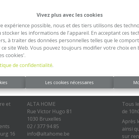
Vivez plus avec les cookies
re expérience possible, nous et des tiers utilisons des techno
 stocker les informations de l'appareil. En acceptant ces te
tiers, à traiter des données personnelles telles que le compo
r ce site Web. Vous pouvez toujours modifier votre choix en 
es cookies'.
tique de confidentialité
.
kies
Les cookies nécessaires
Mo
Contact
Heur
re et
ALTA HOME
Tous le
Rue Victor Hugo 81
de 10h
1030 Bruxelles
Après l
gents
02 / 377 94 85
ainsi q
ourg 16
info@altahome.be
sur re