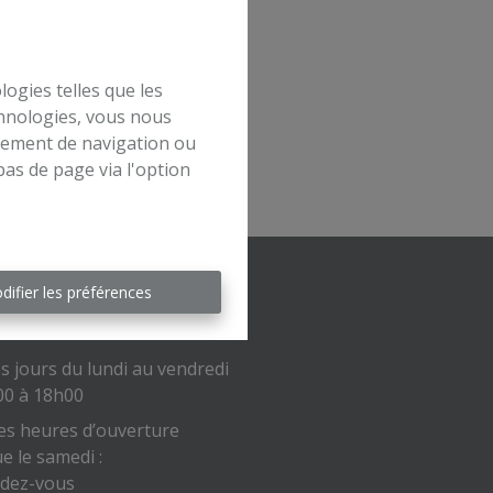
logies telles que les
chnologies, vous nous
rtement de navigation ou
bas de page via l'option
difier les préférences
es d'ouverture
s jours du lundi au vendredi
00 à 18h00
es heures d’ouverture
ue le samedi :
ndez-vous