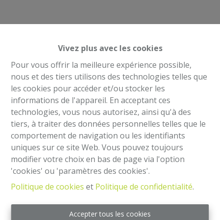
Vivez plus avec les cookies
Pour vous offrir la meilleure expérience possible,
nous et des tiers utilisons des technologies telles que
les cookies pour accéder et/ou stocker les
informations de l'appareil. En acceptant ces
Mentions légales
technologies, vous nous autorisez, ainsi qu'à des
tiers, à traiter des données personnelles telles que le
Agent immobilier intermédiaire et régisseur
comportement de navigation ou les identifiants
IPI 504.813- Belgique
uniques sur ce site Web. Vous pouvez toujours
Institut professionnel des agents immobiliers, rue
modifier votre choix en bas de page via l'option
du Luxembourg 16 B - 1000 Bruxelles
'cookies' ou 'paramètres des cookies'.
Code de déontologie:
Politique de cookies
et
Politique de confidentialité
.
https://www.ipi.be/downloads/code-de-deontologie
RC Professionnelle et Cautionnement via Axa
Accepter tous les cookies