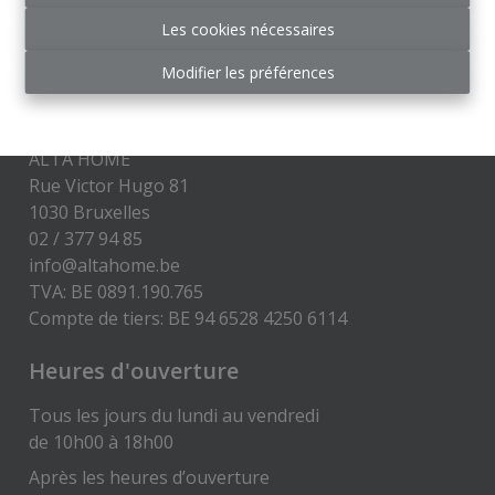
Belgium SA -
police n° 730.390.160
Les cookies nécessaires
Disclaimer
-
Privacy statement
Modifier les préférences
Contact
ALTA HOME
Rue Victor Hugo 81
1030 Bruxelles
02 / 377 94 85
info@altahome.be
TVA: BE 0891.190.765
Compte de tiers: BE 94 6528 4250 6114
Heures d'ouverture
Tous les jours du lundi au vendredi
de 10h00 à 18h00
Après les heures d’ouverture