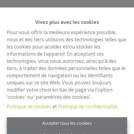
Vivez plus avec les cookies
Pour vous offrir la meilleure expérience possible,
nous et des tiers utilisons des technologies telles que
les cookies pour accéder et/ou stocker les
Mentions légales
informations de l'appareil. En acceptant ces
technologies, vous nous autorisez, ainsi qu'à des
Agent immobilier intermédiaire et régisseur
tiers, à traiter des données personnelles telles que le
IPI 504.813- Belgique
comportement de navigation ou les identifiants
Institut professionnel des agents immobiliers, rue
uniques sur ce site Web. Vous pouvez toujours
du Luxembourg 16 B - 1000 Bruxelles
modifier votre choix en bas de page via l'option
Code de déontologie:
'cookies' ou 'paramètres des cookies'.
https://www.ipi.be/downloads/code-de-deontologie
Politique de cookies
et
Politique de confidentialité
.
RC Professionnelle et Cautionnement via Axa
Belgium SA -
Accepter tous les cookies
police n° 730.390.160