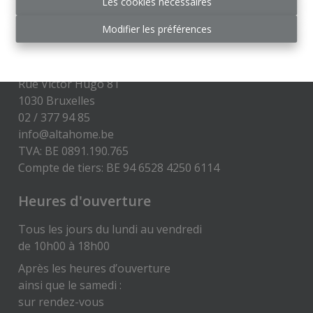
Les cookies nécessaires
Disclaimer
-
Privacy statement
Modifier les préférences
Contact
ALTA HOME
Rue Victor Hugo 81
1030 Bruxelles
02 / 377 94 85
info@altahome.be
TVA: BE 0891.190.765
Compte de tiers: BE 94 6528 4250 6114
Heures d'ouverture
Tous les jours du lundi au vendredi
de 10h00 à 18h00
Après les heures d’ouverture
ainsi que le samedi :
sur rendez-vous