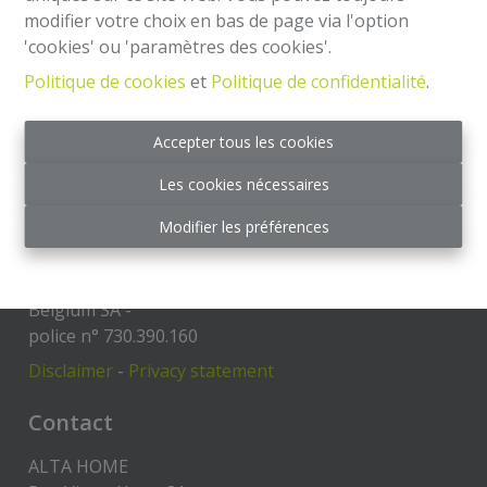
modifier votre choix en bas de page via l'option
'cookies' ou 'paramètres des cookies'.
Mentions légales
Politique de cookies
et
Politique de confidentialité
.
Agent immobilier intermédiaire et régisseur
IPI 504.813- Belgique
Accepter tous les cookies
Institut professionnel des agents immobiliers, rue
Les cookies nécessaires
du Luxembourg 16 B - 1000 Bruxelles
Code de déontologie:
Modifier les préférences
https://www.ipi.be/downloads/code-de-deontologie
RC Professionnelle et Cautionnement via Axa
Belgium SA -
police n° 730.390.160
Disclaimer
-
Privacy statement
Contact
ALTA HOME