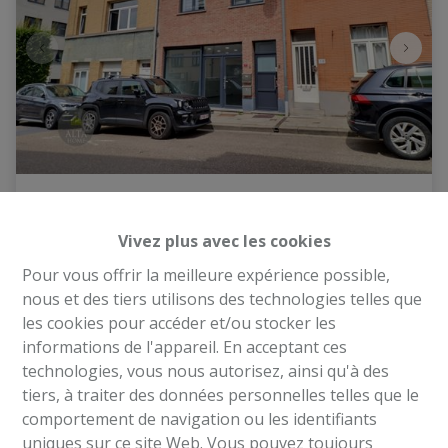
Commerce à vendre - Rue François Desmedt 6
- 1150 Woluwe
Vivez plus avec les cookies
Rue François Desmedt 6, 1150 Woluwe-Saint-
Pour vous offrir la meilleure expérience possible,
Pierre
|
Ref
: 
2498
nous et des tiers utilisons des technologies telles que
les cookies pour accéder et/ou stocker les
€ 400.000
informations de l'appareil. En acceptant ces
technologies, vous nous autorisez, ainsi qu'à des
tiers, à traiter des données personnelles telles que le
comportement de navigation ou les identifiants
uniques sur ce site Web. Vous pouvez toujours