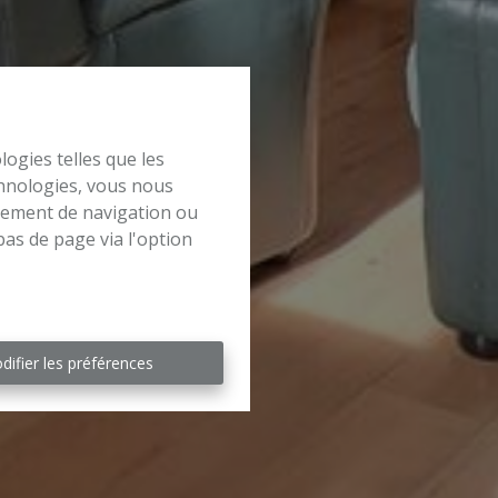
logies telles que les
chnologies, vous nous
rtement de navigation ou
bas de page via l'option
difier les préférences