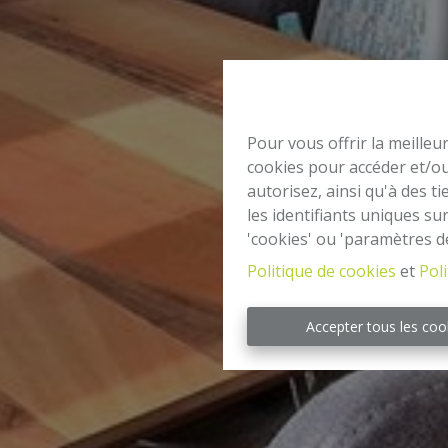
Pour vous offrir la meilleu
cookies pour accéder et/ou
autorisez, ainsi qu'à des 
les identifiants uniques su
'cookies' ou 'paramètres d
Politique de cookies
et
Poli
Accepter tous les coo