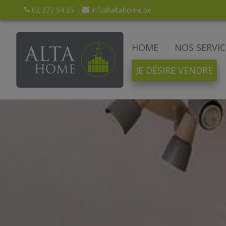
02 377 94 85
info@altahome.be
HOME
NOS SERVIC
JE DÉSIRE VENDRE