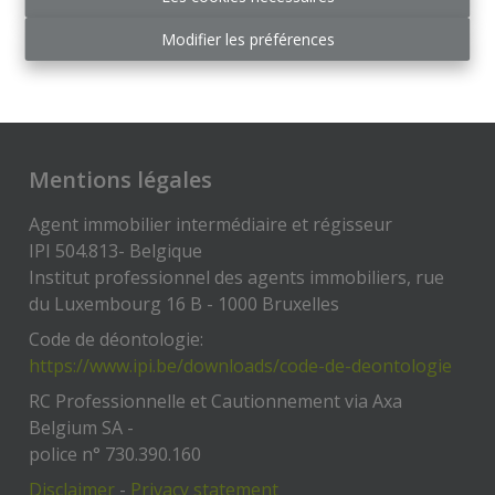
Modifier les préférences
2
1
94 m²
Mentions légales
Agent immobilier intermédiaire et régisseur
IPI 504.813- Belgique
Institut professionnel des agents immobiliers, rue
du Luxembourg 16 B - 1000 Bruxelles
Code de déontologie:
https://www.ipi.be/downloads/code-de-deontologie
RC Professionnelle et Cautionnement via Axa
Belgium SA -
police n° 730.390.160
Disclaimer
-
Privacy statement