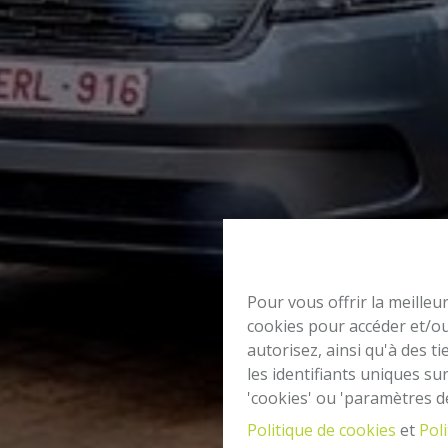
Pour vous offrir la meilleu
cookies pour accéder et/ou
autorisez, ainsi qu'à des 
les identifiants uniques su
'cookies' ou 'paramètres d
Politique de cookies
et
Poli