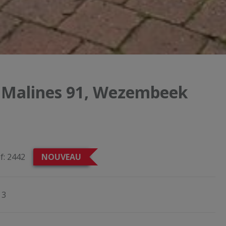
e Malines 91, Wezembeek
f:
2442
NOUVEAU
3