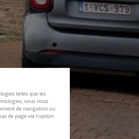
logies telles que les
chnologies, vous nous
rtement de navigation ou
bas de page via l'option