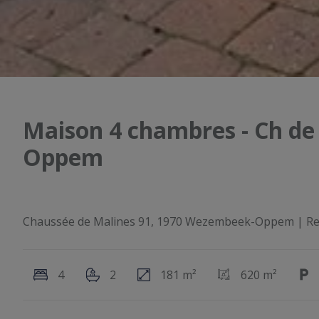
Maison 4 chambres - Ch d
Oppem
Chaussée de Malines 91, 1970 Wezembeek-Oppem
|
Re
4
2
181 m²
620 m²