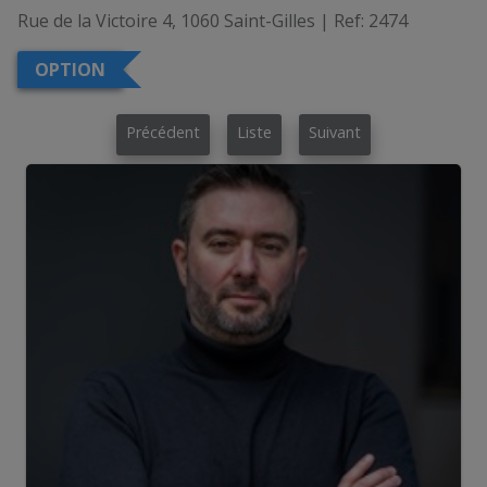
Rue de la Victoire 4, 1060 Saint-Gilles
|
Ref:
2474
OPTION
Précédent
Liste
Suivant