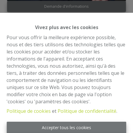
Demande d'informations
Vivez plus avec les cookies
1
1
40 m²
Pour vous offrir la meilleure expérience possible,
nous et des tiers utilisons des technologies telles que
les cookies pour accéder et/ou stocker les
Appartement 1 chambre en parfaite d’environ ±40 m²,
informations de l'appareil. En acceptant ces
situé au 2e étage d’un petit immeuble à deux pas du
technologies, vous nous autorisez, ainsi qu'à des
Parvis de Saint-Gilles et de la Porte de Hall.
tiers, à traiter des données personnelles telles que le
L’appartement se compose d’un séjour lumineux, une
comportement de navigation ou les identifiants
cuisine ouverte entièrement équipée, une chambre,
uniques sur ce site Web. Vous pouvez toujours
une salle de douche avec WC. Meublé et en parfait état,
modifier votre choix en bas de page via l'option
l'appartement offre un cadre de vie agréable, moderne
'cookies' ou 'paramètres des cookies'.
et fonctionnel.
Idéalement situé dans un quartier vivant, proche des
Politique de cookies
et
Politique de confidentialité
.
commerces, cafés et des transports en commun.
Compteurs individuels (chauffage, électricité)
Accepter tous les cookies