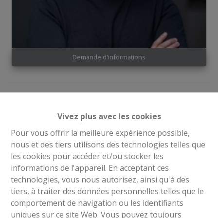
Demande d'informations
1
1
63 m²
Vivez plus avec les cookies
Pour vous offrir la meilleure expérience possible,
ALTA HOME vous propose à la vente ce magnifique
nous et des tiers utilisons des technologies telles que
appartement en parfait état (2000). Situé entre le
les cookies pour accéder et/ou stocker les
Parvis de Saint-Gilles et la Gare du Midi à distance de
informations de l'appareil. En acceptant ces
marche de toutes les commodités offrant une surface
technologies, vous nous autorisez, ainsi qu'à des
de 63 m² (Surface brute PEB). Composé comme suit : Un
tiers, à traiter des données personnelles telles que le
hall d’entrée avec une toilette séparée, , un vaste
comportement de navigation ou les identifiants
séjour avec cuisine équipée, un espace buanderie avec
uniques sur ce site Web. Vous pouvez toujours
raccordement pour machine à laver, 1 chambre à