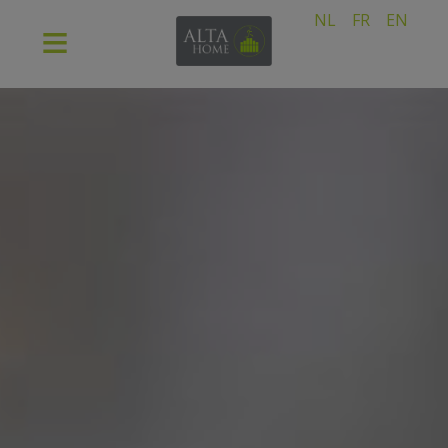
NL
FR
EN