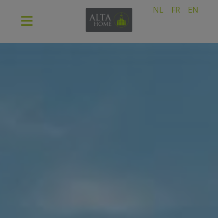
NL
FR
EN