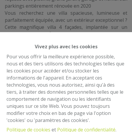
parkings entièrement rénovée en 2020
Vous recherchez une villa spacieuse, lumineuse et
parfaitement équipée, avec un extérieur exceptionnel ?
Cette magnifique villa 4 façades, implantée sur un
terrain de 1.200 m², vous séduira par ses volumes
généreux, ses prestations de qualité et son superbe
Vivez plus avec les cookies
jardin avec terrasse et piscine.
Composition :
Pour vous offrir la meilleure expérience possible,
Rez-de-chaussée : Hall d’entrée avec toilette invités.
nous et des tiers utilisons des technologies telles que
Vaste salon lumineux. Salle à manger conviviale.
les cookies pour accéder et/ou stocker les
Cuisine super équipée. Accès direct vers l’extérieur
informations de l'appareil. En acceptant ces
Extérieurs : Superbe jardin de ± 900 m². Grande
technologies, vous nous autorisez, ainsi qu'à des
terrasse. Picine, idéale pour profiter des beaux jours .
tiers, à traiter des données personnelles telles que le
Emplacements extérieurs pour 6 voitures
comportement de navigation ou les identifiants
1er étage : Hall de nuit. 3 chambres à coucher. Salle de
uniques sur ce site Web. Vous pouvez toujours
douche moderne avec douche à l’italienne. WC séparé.
modifier votre choix en bas de page via l'option
Sous-sol / annexes : Caves. Atelier, parfait pour les
'cookies' ou 'paramètres des cookies'.
bricoleurs ou espace de rangement supplémentaire
Politique de cookies
et
Politique de confidentialité
.