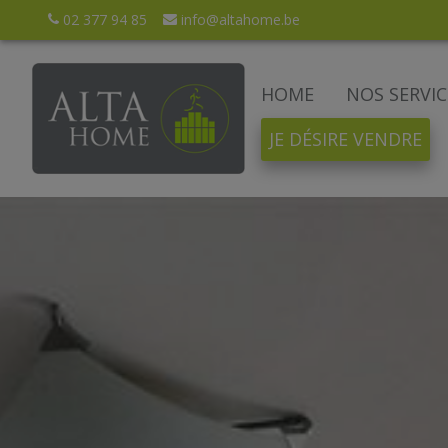
02 377 94 85
info@altahome.be
HOME
NOS SERVIC
JE DÉSIRE VENDRE