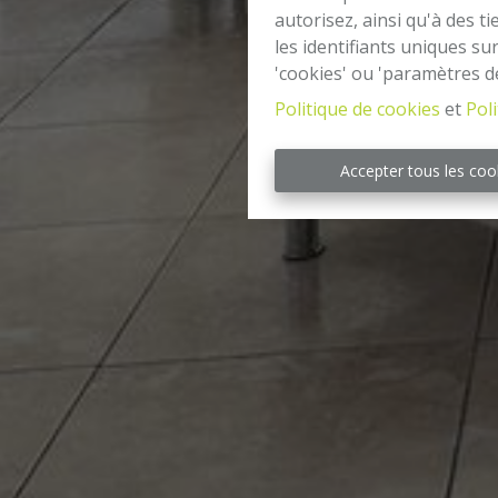
autorisez, ainsi qu'à des 
les identifiants uniques su
'cookies' ou 'paramètres d
Politique de cookies
et
Poli
Accepter tous les coo