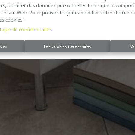
tiers, à traiter des données personnelles telles que le compo
r ce site Web. Vous pouvez toujours modifier votre choix en 
es cookies'.
tique de confidentialité
.
kies
Les cookies nécessaires
Mo