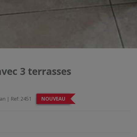
vec 3 terrasses
ean
|
Ref:
2451
NOUVEAU