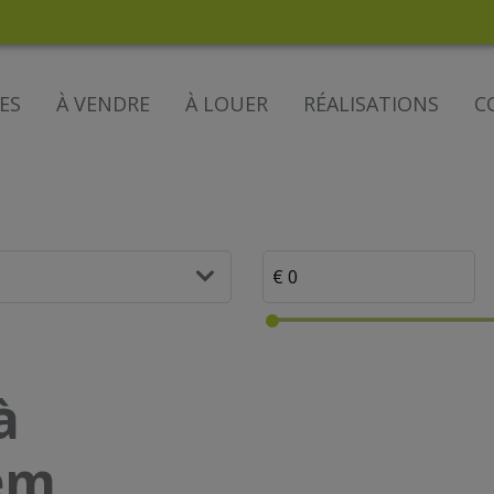
ES
À VENDRE
À LOUER
RÉALISATIONS
C
à
em