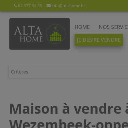
02 377 94 85
info@altahome.be
HOME
NOS SERVIC
JE DÉSIRE VENDRE
Maison à vendre 
Wezembeek-opp