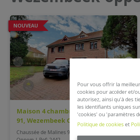
NOUVEAU
Pour vous offrir la meilleu
cookies pour accéder et/ou
autorisez, ainsi qu'à des 
les identifiants uniques su
Maison 4 chambres - Ch de Malines
'cookies' ou 'paramètres d
91, Wezembeek Oppem
Politique de cookies
et
Poli
Chaussée de Malines 91, 1970 Wezembeek-
Oppem
|
Ref
: 
2442