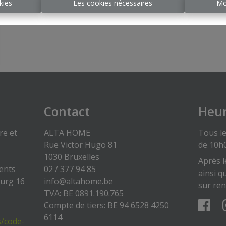
kies
Les cookies nécessaires
Mo
Contact
Heur
re et
ALTA HOME
Tous le
Rue Victor Hugo 81
de 10h
1030 Bruxelles
Après l
gents
02 / 377 94 85
ainsi q
ourg 16
info@altahome.be
sur re
TVA: BE 0891.190.765
Compte de tiers: BE 94 6528 4250
6114
s/code-