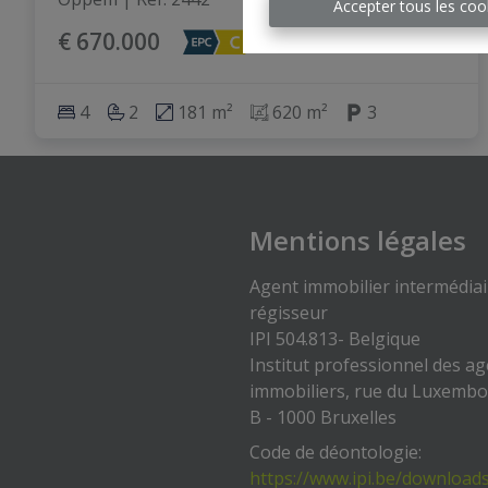
Accepter tous les coo
€ 670.000
4
2
181 m²
620 m²
3
Mentions légales
Agent immobilier intermédiai
régisseur
IPI 504.813- Belgique
Institut professionnel des a
immobiliers, rue du Luxemb
B - 1000 Bruxelles
Code de déontologie:
https://www.ipi.be/download