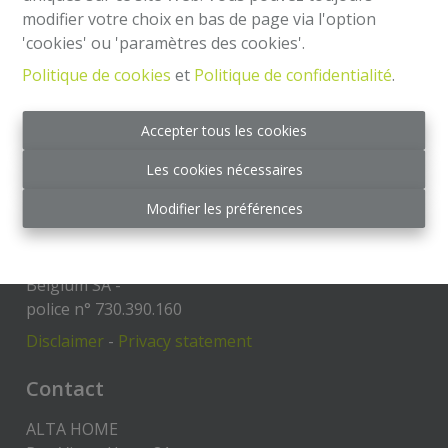
modifier votre choix en bas de page via l'option
'cookies' ou 'paramètres des cookies'.
Mentions légales
Politique de cookies
et
Politique de confidentialité
.
Agent immobilier intermédiaire et régisseur
IPI 504.813- Belgique
Accepter tous les cookies
Institut professionnel des agents immobiliers, rue
Les cookies nécessaires
du Luxembourg 16 B - 1000 Bruxelles
Code de déontologie:
Modifier les préférences
https://www.ipi.be/downloads/code-de-deontologie
RC Professionnelle et Cautionnement via Axa
Belgium SA -
police n° 730.390.160
Disclaimer
-
Privacy statement
Contact
ALTA HOME