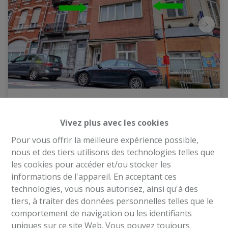
Maison
Vivez plus avec les cookies
Grande rue au Bois 119, 1030 Schaerbeek
|
Pour vous offrir la meilleure expérience possible,
Ref
: 
2227
nous et des tiers utilisons des technologies telles que
les cookies pour accéder et/ou stocker les
€ 350.000
informations de l'appareil. En acceptant ces
technologies, vous nous autorisez, ainsi qu'à des
4
3
1
tiers, à traiter des données personnelles telles que le
comportement de navigation ou les identifiants
uniques sur ce site Web. Vous pouvez toujours