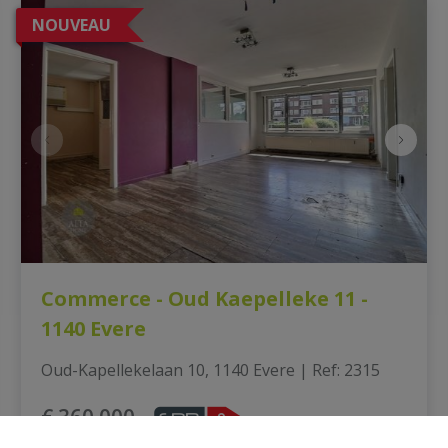
NOUVEAU
Commerce - Oud Kaepelleke 11 -
1140 Evere
Oud-Kapellekelaan 10, 1140 Evere
|
Ref
: 
2315
€ 360.000