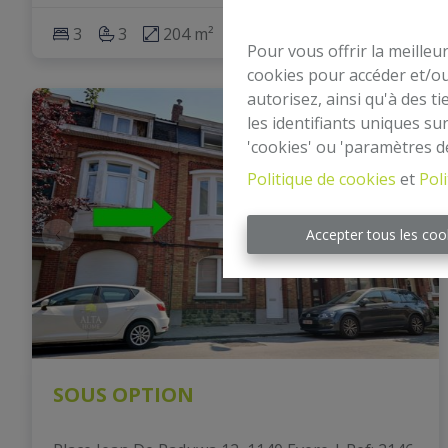
3
3
204 m²
100 m²
Pour vous offrir la meilleu
cookies pour accéder et/ou
autorisez, ainsi qu'à des 
les identifiants uniques su
'cookies' ou 'paramètres d
Politique de cookies
et
Poli
Accepter tous les coo
SOUS OPTION