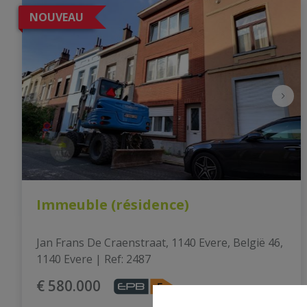
NOUVEAU
Immeuble (résidence)
Jan Frans De Craenstraat, 1140 Evere, België 46, 
1140 Evere
|
Ref
: 
2487
€ 580.000