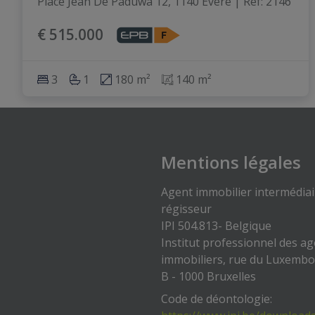
Place Jean De Paduwa 12, 1140 Evere
|
Ref
: 
2146
€ 515.000
3
1
180 m²
140 m²
Mentions légales
Agent immobilier intermédiai
régisseur
IPI 504.813- Belgique
Institut professionnel des a
immobiliers, rue du Luxemb
B - 1000 Bruxelles
Code de déontologie: