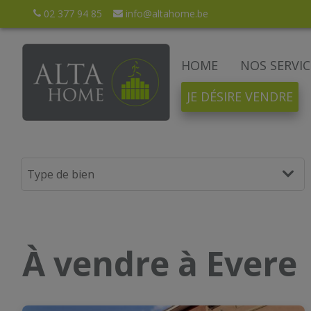
02 377 94 85
info@altahome.be
HOME
NOS SERVIC
JE DÉSIRE VENDRE
À vendre à Evere