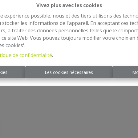
Vivez plus avec les cookies
4
1
1
210 m²
1
re expérience possible, nous et des tiers utilisons des techno
 stocker les informations de l'appareil. En acceptant ces te
tiers, à traiter des données personnelles telles que le compo
r ce site Web. Vous pouvez toujours modifier votre choix en 
es cookies'.
tique de confidentialité
.
kies
Les cookies nécessaires
Mo