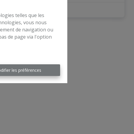
2
1
70 m²
logies telles que les
chnologies, vous nous
rtement de navigation ou
bas de page via l'option
difier les préférences