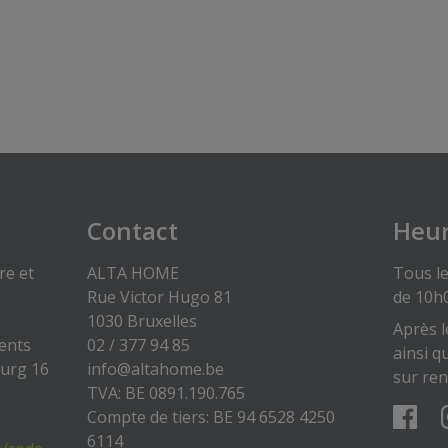
Contact
Heur
re et
ALTA HOME
Tous le
Rue Victor Hugo 81
de 10h
1030 Bruxelles
Après l
gents
02 / 377 94 85
ainsi q
ourg 16
info@altahome.be
sur re
TVA: BE 0891.190.765
Compte de tiers: BE 94 6528 4250
6114