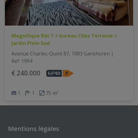
Magnifique Rdc 1 + bureau Chbs Terrasse +
Jardin Plein Sud
Avenue Charles-Quint 87, 1083 Ganshoren
|
Ref
: 
1994
€ 240.000
1
1
75 m²
Mentions légales