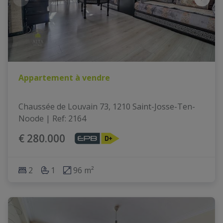
Appartement à vendre
Chaussée de Louvain 73, 1210 Saint-Josse-Ten-
Noode
|
Ref
: 
2164
€ 280.000
2
1
96 m²