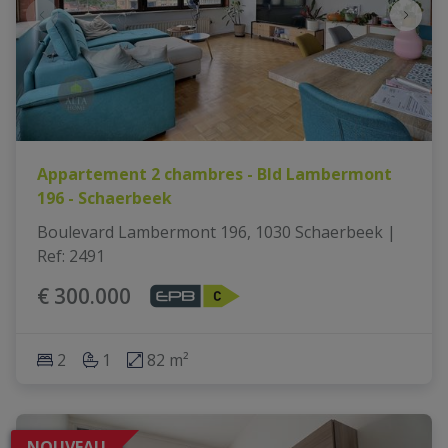
Appartement 2 chambres - Bld Lambermont
196 - Schaerbeek
Boulevard Lambermont 196, 1030 Schaerbeek
|
Ref
: 
2491
€ 300.000
2
1
82 m²
NOUVEAU