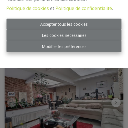
Rue de la Cambre 186, 1200 Woluwe-Saint-
Politique de cookies
et
Politique de confidentialité
.
Lambert
|
Ref
: 
2324
Accepter tous les cookies
€ 350.000
Les cookies nécessaires
2
1
94 m²
Modifier les préférences