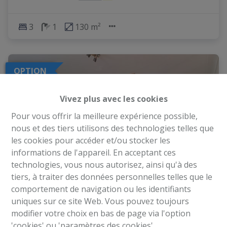
3
1
130 m²
OPTION
Vivez plus avec les cookies
Pour vous offrir la meilleure expérience possible,
nous et des tiers utilisons des technologies telles que
les cookies pour accéder et/ou stocker les
informations de l'appareil. En acceptant ces
technologies, vous nous autorisez, ainsi qu'à des
tiers, à traiter des données personnelles telles que le
comportement de navigation ou les identifiants
uniques sur ce site Web. Vous pouvez toujours
Appartement 2 chambres - Rue de la Cambre
modifier votre choix en bas de page via l'option
186, 1200 Woluwe-St-Lambert
'cookies' ou 'paramètres des cookies'.