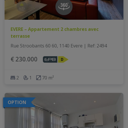
EVERE – Appartement 2 chambres avec
terrasse
Rue Stroobants 60 60, 1140 Evere
|
Ref
: 
2494
€ 230.000
2
1
70 m²
OPTION