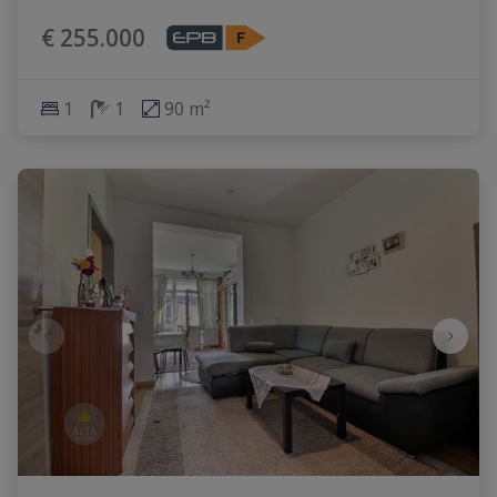
€ 255.000
1
1
90 m²