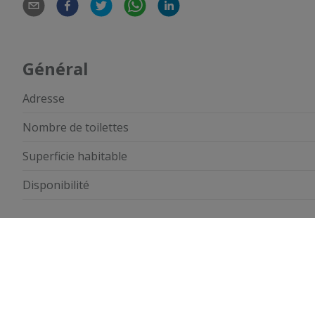
Général
Adresse
Nombre de toilettes
Superficie habitable
Disponibilité
Informations financières
Prix
€ 175.000
Prix total
€ 175.000