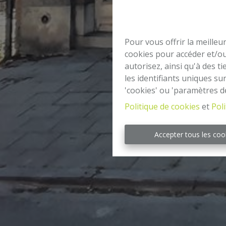
Pour vous offrir la meilleu
cookies pour accéder et/ou
autorisez, ainsi qu'à des 
les identifiants uniques su
'cookies' ou 'paramètres d
Politique de cookies
et
Poli
Accepter tous les coo