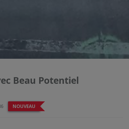
vec Beau Potentiel
86
NOUVEAU