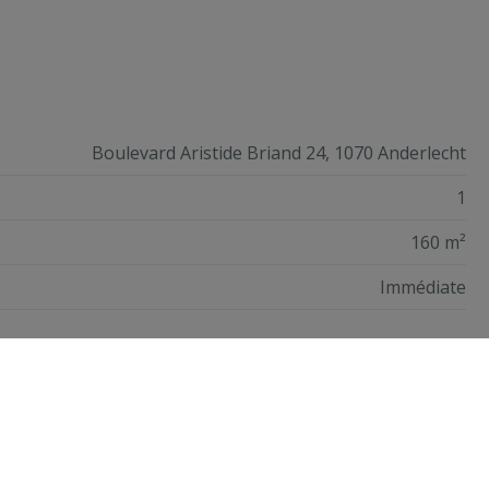
Boulevard Aristide Briand 24, 1070 Anderlecht
1
160 m²
Immédiate
Confort/Équipements
Type chauffage
Non communiqué
Chauffage
Non communiqué