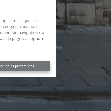
logies telles que les
chnologies, vous nous
rtement de navigation ou
bas de page via l'option
difier les préférences