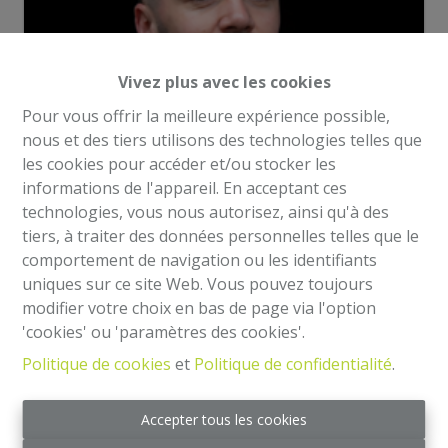
Vivez plus avec les cookies
Pour vous offrir la meilleure expérience possible,
nous et des tiers utilisons des technologies telles que
les cookies pour accéder et/ou stocker les
informations de l'appareil. En acceptant ces
Demande d'informations
technologies, vous nous autorisez, ainsi qu'à des
tiers, à traiter des données personnelles telles que le
comportement de navigation ou les identifiants
100 m²
uniques sur ce site Web. Vous pouvez toujours
modifier votre choix en bas de page via l'option
'cookies' ou 'paramètres des cookies'.
ALTA HOME vous propose un superbe rez commercial
Politique de cookies
et
Politique de confidentialité
.
à louer bien situé avec une belle surface de +/- 100 m²
et dans un état impeccable. Plusieurs affectations sont
Accepter tous les cookies
possibles (anciennement une pizzeria à emporter) sauf