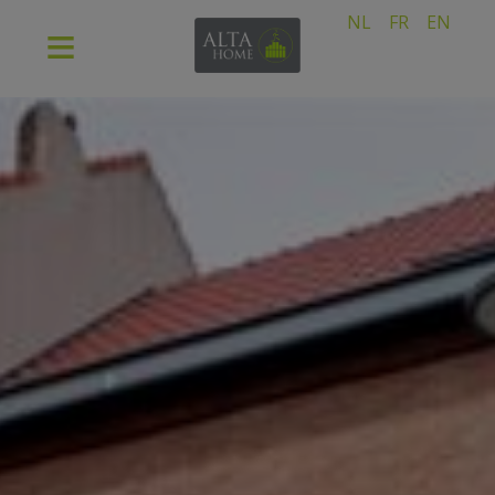
NL
FR
EN