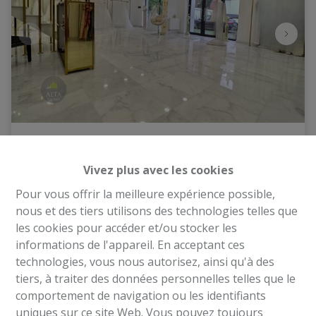
Commerce rénové sur 2 niveaux avec parkings
Vivez plus avec les cookies
Chaussée de Mons 1110, 1070 Anderlecht
|
Pour vous offrir la meilleure expérience possible,
Ref
: 
2188
nous et des tiers utilisons des technologies telles que
les cookies pour accéder et/ou stocker les
€ 3.000 /mois
informations de l'appareil. En acceptant ces
technologies, vous nous autorisez, ainsi qu'à des
200 m²
4
tiers, à traiter des données personnelles telles que le
comportement de navigation ou les identifiants
uniques sur ce site Web. Vous pouvez toujours