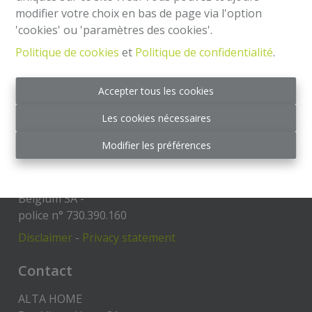
modifier votre choix en bas de page via l'option
'cookies' ou 'paramètres des cookies'.
Mentions légales
Politique de cookies
et
Politique de confidentialité
.
Agent immobilier intermédiaire et régisseur
IPI 504.813- Belgique
Accepter tous les cookies
Institut professionnel des agents immobiliers, rue
Les cookies nécessaires
du Luxembourg 16 B - 1000 Bruxelles
Code de déontologie:
Modifier les préférences
https://www.ipi.be/downloads/code-de-deontologie
RC Professionnelle et Cautionnement via Axa
Belgium SA -
police n° 730.390.160
Disclaimer
-
Privacy statement
Contact
ALTA HOME