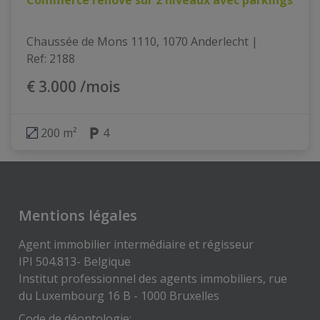
Chaussée de Mons 1110, 1070 Anderlecht
|
Ref
: 
2188
€ 3.000 /mois
200 m²
4
Mentions légales
Agent immobilier intermédiaire et régisseur
IPI 504.813- Belgique
Institut professionnel des agents immobiliers, rue
du Luxembourg 16 B - 1000 Bruxelles
Code de déontologie: