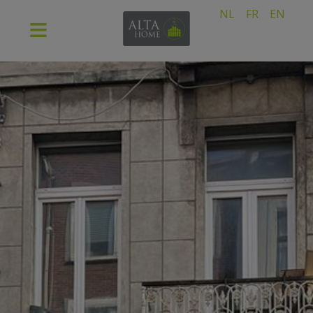
NL
FR
EN