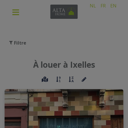
NL
FR
EN
Filtre
À louer à Ixelles