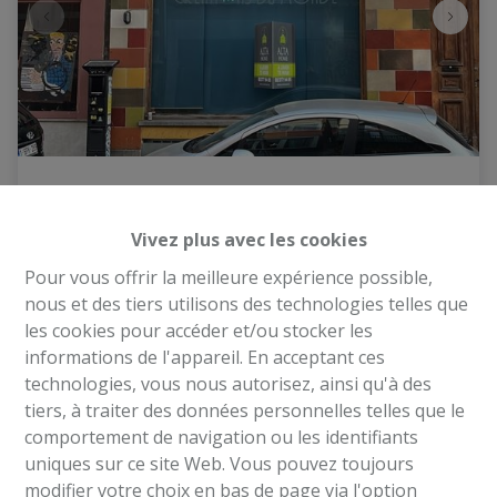
Commerce avec jardin
Vivez plus avec les cookies
Chaussée d'Ixelles 194, 1050 Ixelles
|
Ref
: 
2254
Pour vous offrir la meilleure expérience possible,
nous et des tiers utilisons des technologies telles que
€ 3.000 /mois
les cookies pour accéder et/ou stocker les
informations de l'appareil. En acceptant ces
130 m²
technologies, vous nous autorisez, ainsi qu'à des
tiers, à traiter des données personnelles telles que le
comportement de navigation ou les identifiants
uniques sur ce site Web. Vous pouvez toujours
modifier votre choix en bas de page via l'option