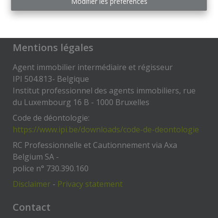
Modifier les préférences
Mentions légales
Agent immobilier intermédiaire et régisseur
IPI 504.813- Belgique
Institut professionnel des agents immobiliers, rue
du Luxembourg 16 B - 1000 Bruxelles
Code de déontologie:
https://www.ipi.be/downloads/code-de-deontologie
RC Professionnelle et Cautionnement via Axa
Belgium SA -
police n° 730.390.160
Disclaimer
-
Privacy statement
Contact