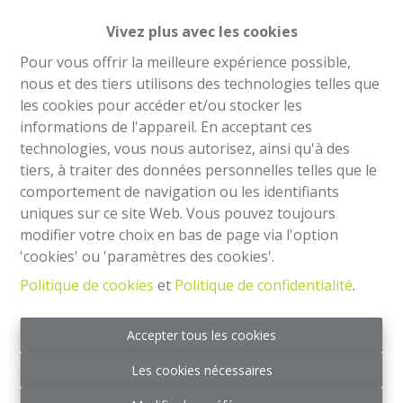
Vivez plus avec les cookies
Pour vous offrir la meilleure expérience possible,
nous et des tiers utilisons des technologies telles que
les cookies pour accéder et/ou stocker les
informations de l'appareil. En acceptant ces
technologies, vous nous autorisez, ainsi qu'à des
tiers, à traiter des données personnelles telles que le
comportement de navigation ou les identifiants
uniques sur ce site Web. Vous pouvez toujours
Appartement 3 ch non meublé - Quai des
modifier votre choix en bas de page via l'option
péniches 52 - 1000 Bxl
'cookies' ou 'paramètres des cookies'.
Politique de cookies
et
Politique de confidentialité
.
Quai des Péniches 52, 1000 Bruxelles
|
Ref
: 
2391
€ 1.895 /mois
Accepter tous les cookies
Les cookies nécessaires
3
1
1