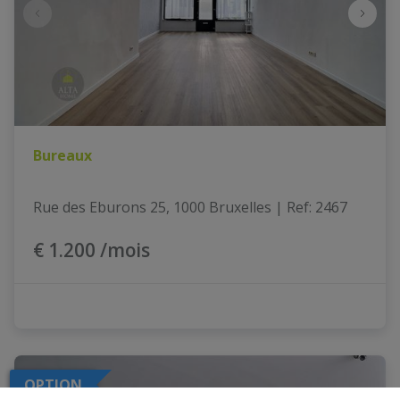
Bureaux
Rue des Eburons 25, 1000 Bruxelles
|
Ref
: 
2467
€ 1.200 /mois
OPTION