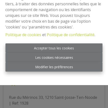
tiers, à traiter des données personnelles telles que le
comportement de navigation ou les identifiants
uniques sur ce site Web. Vous pouvez toujours
OPTION
modifier votre choix en bas de page via l'option
'cookies' ou 'paramètres des cookies'.
Politique de cookies
et
Politique de confidentialité
.
Accepter tous les cookies
Les cookies nécessaires
Modifier les préférences
Appartement avec cour
Rue du Mérinos 33, 1210 Saint-Josse-Ten-Noode
|
Ref
: 
1928