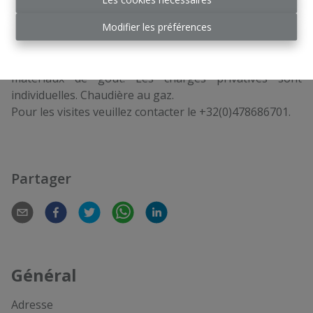
également un accès à l'eau et une toilette séparée. A
Modifier les préférences
l'extérieur un parking privé de 4 places est également
inclus.
Tout le commerce a été récemment rénové avec des
matériaux de goût. Les charges privatives sont
individuelles. Chaudière au gaz.
Pour les visites veuillez contacter le +32(0)478686701.
Partager
Général
Adresse