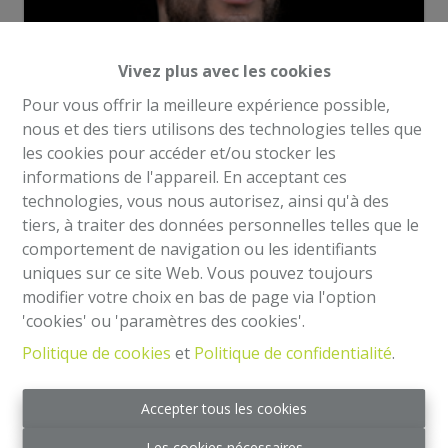
Vivez plus avec les cookies
Pour vous offrir la meilleure expérience possible,
nous et des tiers utilisons des technologies telles que
Demande d'informations
les cookies pour accéder et/ou stocker les
informations de l'appareil. En acceptant ces
technologies, vous nous autorisez, ainsi qu'à des
200 m²
4
tiers, à traiter des données personnelles telles que le
comportement de navigation ou les identifiants
uniques sur ce site Web. Vous pouvez toujours
Commerce sur deux étages situé sur une chaussée très
modifier votre choix en bas de page via l'option
fréquentée avec beaucoup de transports et commerces
'cookies' ou 'paramètres des cookies'.
avoisinant. Le commerce se compose d'une grande
Politique de cookies
et
Politique de confidentialité
.
salle au rez-de-chausée de +/- 100m² avec une très
belle luminosité ainsi que d'un escalier central menant
Accepter tous les cookies
vers l'étage.
Au premier, une autre salle similaire à celle du rdc avec
Les cookies nécessaires