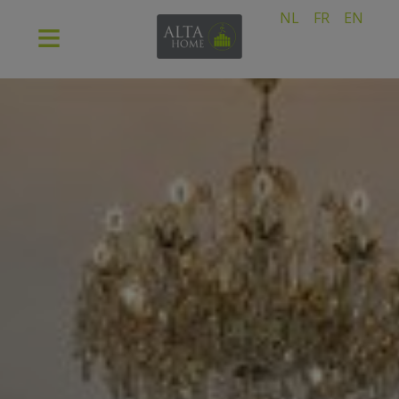
NL
FR
EN