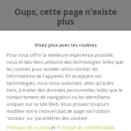
Oups, cette page n'existe
plus
Vivez plus avec les cookies
Pour vous offrir la meilleure expérience possible,
À Vendre
À Louer
nous et des tiers utilisons des technologies telles que
les cookies pour accéder et/ou stocker les
informations de l'appareil. En acceptant ces
technologies, vous nous autorisez, ainsi qu'à des
tiers, à traiter des données personnelles telles que le
comportement de navigation ou les identifiants
Mentions légales
uniques sur ce site Web. Vous pouvez toujours
Agent immobilier intermédiaire et régisseur
modifier votre choix en bas de page via l'option
IPI 504.813- Belgique
'cookies' ou 'paramètres des cookies'.
Institut professionnel des agents immobiliers, rue
Politique de cookies
et
Politique de confidentialité
.