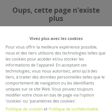
Oups, cette page n'existe
plus
Vivez plus avec les cookies
Pour vous offrir la meilleure expérience possible,
À Vendre
À Louer
nous et des tiers utilisons des technologies telles que
les cookies pour accéder et/ou stocker les
informations de l'appareil. En acceptant ces
technologies, vous nous autorisez, ainsi qu'à des
tiers, à traiter des données personnelles telles que le
comportement de navigation ou les identifiants
Mentions légales
uniques sur ce site Web. Vous pouvez toujours
Agent immobilier intermédiaire et régisseur
modifier votre choix en bas de page via l'option
IPI 504.813- Belgique
'cookies' ou 'paramètres des cookies'.
Institut professionnel des agents immobiliers, rue
Politique de cookies
et
Politique de confidentialité
.