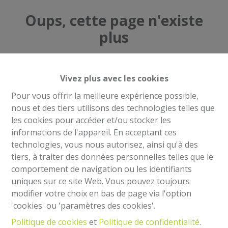
Oups, cette page n'existe
plus
Vivez plus avec les cookies
Pour vous offrir la meilleure expérience possible,
À Vendre
À Louer
nous et des tiers utilisons des technologies telles que
les cookies pour accéder et/ou stocker les
informations de l'appareil. En acceptant ces
technologies, vous nous autorisez, ainsi qu'à des
tiers, à traiter des données personnelles telles que le
comportement de navigation ou les identifiants
Mentions légales
uniques sur ce site Web. Vous pouvez toujours
Agent immobilier intermédiaire et régisseur
modifier votre choix en bas de page via l'option
IPI 504.813- Belgique
'cookies' ou 'paramètres des cookies'.
Institut professionnel des agents immobiliers, rue
Politique de cookies
et
Politique de confidentialité
.