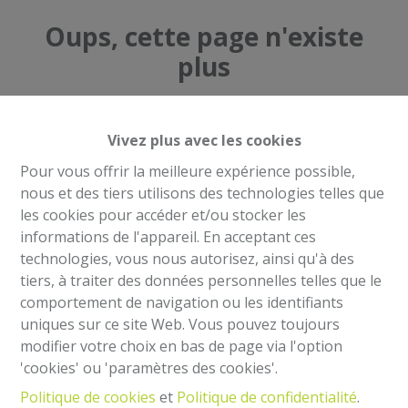
Oups, cette page n'existe
plus
Vivez plus avec les cookies
Pour vous offrir la meilleure expérience possible,
À Vendre
À Louer
nous et des tiers utilisons des technologies telles que
les cookies pour accéder et/ou stocker les
informations de l'appareil. En acceptant ces
technologies, vous nous autorisez, ainsi qu'à des
tiers, à traiter des données personnelles telles que le
comportement de navigation ou les identifiants
Mentions légales
uniques sur ce site Web. Vous pouvez toujours
Agent immobilier intermédiaire et régisseur
modifier votre choix en bas de page via l'option
IPI 504.813- Belgique
'cookies' ou 'paramètres des cookies'.
Institut professionnel des agents immobiliers, rue
Politique de cookies
et
Politique de confidentialité
.