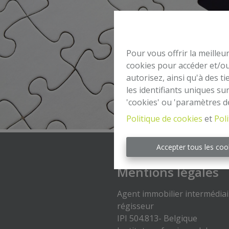
Pour vous offrir la meilleu
cookies pour accéder et/ou
autorisez, ainsi qu'à des 
les identifiants uniques su
'cookies' ou 'paramètres d
Politique de cookies
et
Poli
Accepter tous les coo
Mentions légales
Agent immobilier intermédiai
régisseur
IPI 504.813- Belgique