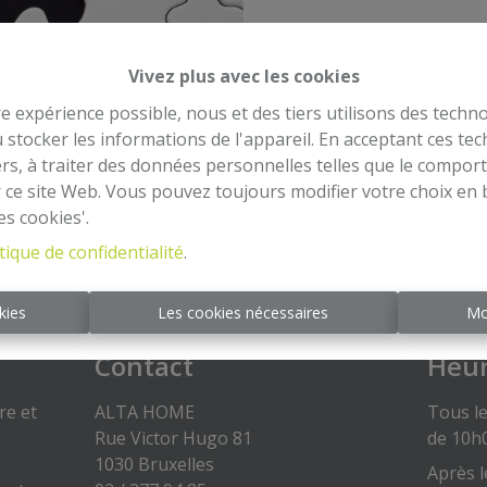
Vivez plus avec les cookies
re expérience possible, nous et des tiers utilisons des techno
À Ven
 stocker les informations de l'appareil. En acceptant ces te
tiers, à traiter des données personnelles telles que le compo
r ce site Web. Vous pouvez toujours modifier votre choix en 
es cookies'.
tique de confidentialité
.
kies
Les cookies nécessaires
Mo
Contact
Heur
re et
ALTA HOME
Tous le
Rue Victor Hugo 81
de 10h
1030 Bruxelles
Après l