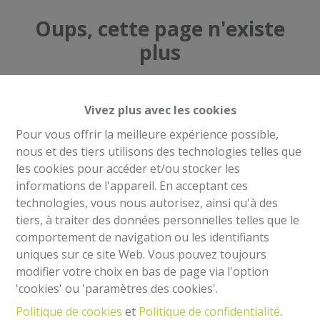
Oups, cette page n'existe
plus
Vivez plus avec les cookies
Pour vous offrir la meilleure expérience possible,
À Vendre
À Louer
nous et des tiers utilisons des technologies telles que
les cookies pour accéder et/ou stocker les
informations de l'appareil. En acceptant ces
technologies, vous nous autorisez, ainsi qu'à des
tiers, à traiter des données personnelles telles que le
comportement de navigation ou les identifiants
Mentions légales
uniques sur ce site Web. Vous pouvez toujours
Agent immobilier intermédiaire et régisseur
modifier votre choix en bas de page via l'option
IPI 504.813- Belgique
'cookies' ou 'paramètres des cookies'.
Institut professionnel des agents immobiliers, rue
Politique de cookies
et
Politique de confidentialité
.