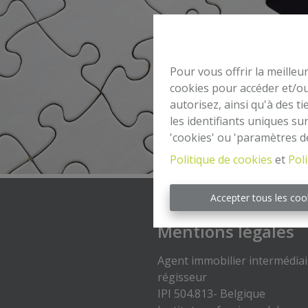
Pour vous offrir la meilleu
cookies pour accéder et/ou
autorisez, ainsi qu'à des 
les identifiants uniques su
'cookies' ou 'paramètres d
Politique de cookies
et
Poli
Accepter tous les coo
Mentions légales
Agent immobilier intermédiai
régisseur
IPI 504.813- Belgique