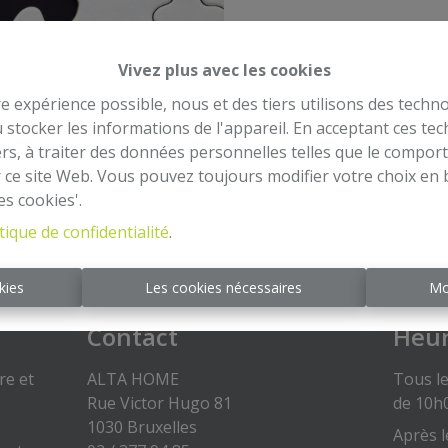
Vivez plus avec les cookies
re expérience possible, nous et des tiers utilisons des techno
À Ven
 stocker les informations de l'appareil. En acceptant ces te
tiers, à traiter des données personnelles telles que le compo
r ce site Web. Vous pouvez toujours modifier votre choix en 
es cookies'.
tique de confidentialité
.
kies
Les cookies nécessaires
Mo
Contact
Heur
re et
ALTA HOME
Tous le
Rue Victor Hugo 81
de 10h
1030 Bruxelles
Après l