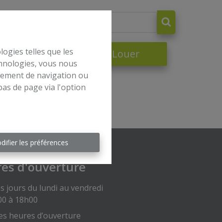
logies telles que les
dre
À Louer
chnologies, vous nous
rtement de navigation ou
bas de page via l'option
difier les préférences
es d'ouverture
s jours du lundi au vendredi
00 à 18h00
es heures d’ouverture